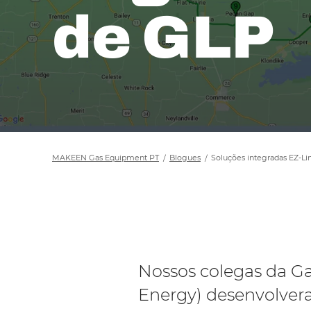
de GLP
MAKEEN Gas Equipment PT
Blogues
Soluções integradas EZ-Li
Nossos colegas da 
Energy) desenvolver