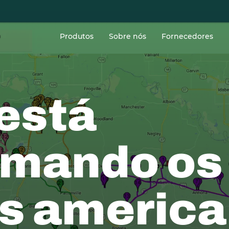
Sede
Produtos
Sobre nós
Fornecedores
 está
rmando os
s americ