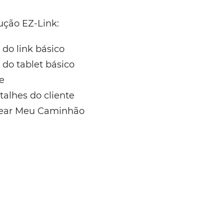
ução EZ-Link:
 do link básico
 do tablet básico
te
talhes do cliente
rear Meu Caminhão