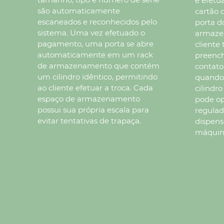
e efet
são automaticamente
cartão 
escaneados e reconhecidos pelo
porta d
sistema. Uma vez efetuado o
armaze
pagamento, uma porta se abre
cliente
automaticamente em um rack
preench
de armazenamento que contém
contato
um cilindro idêntico, permitindo
quando 
ao cliente efetuar a troca. Cada
cilindr
espaço de armazenamento
pode op
possui sua própria escala para
regulad
evitar tentativas de trapaça.
dispens
máquin