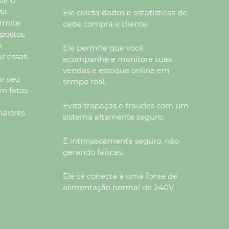
ar o
ma
Ele coleta dados e estatísticas de
ermite
cada compra e cliente.
 postos
m
Ele permite que você
r essas
acompanhe e monitore suas
r
vendas e estoque online em
ar seu
tempo real.
m fatos
Evita trapaças e fraudes com um
maiores
sistema altamente seguro.
É intrinsecamente seguro, não
gerando faíscas.
Ele se conecta a uma fonte de
alimentação normal de 240V.