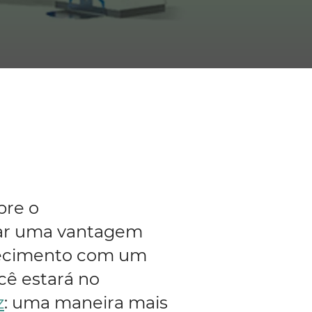
bre o
dar uma vantagem
nhecimento com um
cê estará no
z
: uma maneira mais