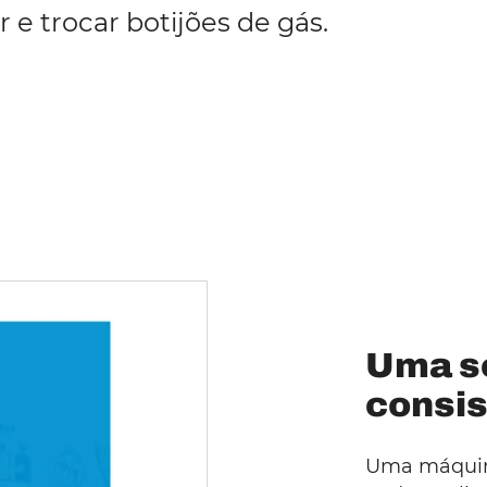
 e trocar botijões de gás.
Uma s
consis
Uma máquin