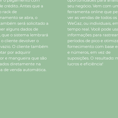
uar o pagamento com
oportunidades para analis
de crédito. Antes que a
seu negócio. Vem com u
o rack de
ferramenta online que p
namento se abra, o
ver as vendas de todos os
 também será solicitado a
WeGaz, ou individuais, e
er alguns dados de
tempo real. Você pode usa
, que o sistema lembrará
informações para rastrea
o cliente devolver o
períodos de pico e otimiz
o vazio. O cliente também
fornecimento com base e
tar por adquirir
e números, em vez de
or e mangueira que são
suposições. O resultado: 
ados ​​diretamente na
lucros e eficiência!
a de venda automática.