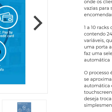
onde os cli
vazias para 
encomendar
1 a 10 rack
contendo 24
variáveis, 
uma porta a
faz uma sel
automática
O processo é
se aproxim
automática e
touchscreen
deseja troca
simplesment