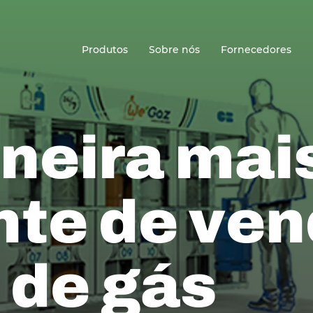
Sede
Produtos
Sobre nós
Fornecedores
eira mai
nte de ve
 de gás