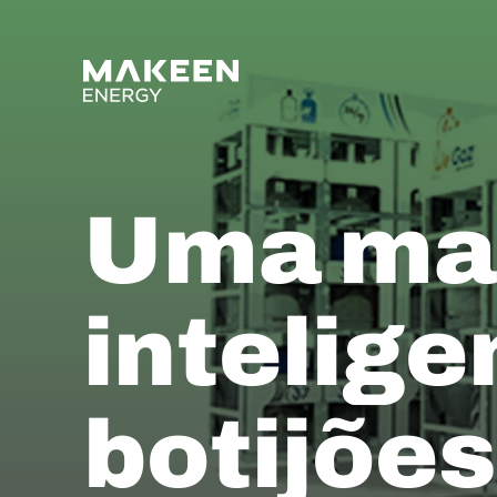
MAKEEN Gas Equipment 
Uma man
intelige
botijões