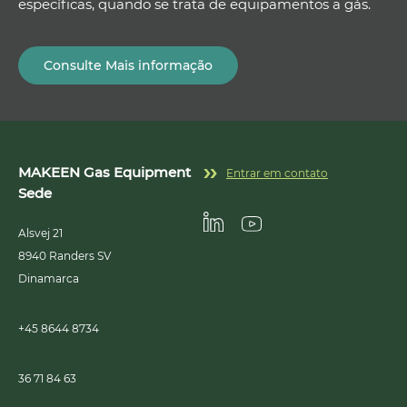
específicas, quando se trata de equipamentos a gás.
Consulte Mais informação
MAKEEN Gas Equipment
Entrar em contato
Sede
Alsvej 21
Linkedin
Youtube
8940
Randers SV
Dinamarca
+45 8644 8734
36 71 84 63