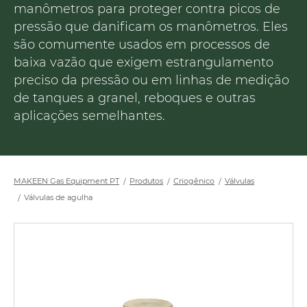
manômetros para proteger contra picos de
pressão que danificam os manômetros. Eles
são comumente usados em processos de
baixa vazão que exigem estrangulamento
preciso da pressão ou em linhas de medição
de tanques a granel, reboques e outras
aplicações semelhantes.
MAKEEN Gas Equipment PT
Produtos
Criogênico
Válvulas
Válvulas de agulha