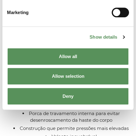
*Materiais e especificações estão sujeitos a
Marketing
generalização. Nossos profissionais experientes estão
prontos para ajudá-lo a encontrar o ajuste correto para
sua aplicação.
Show details
Allow all
Característicos
Allow selection
Deny
Instalação fácil
Medição precisa e fechamento sem vazamentos
Porca de travamento interna para evitar
desenroscamento da haste do corpo
Construção que permite pressões mais elevadas