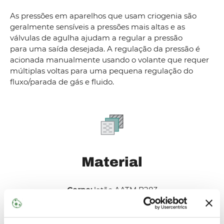
As pressões em aparelhos que usam criogenia são
geralmente sensíveis a pressões mais altas e as
válvulas de agulha ajudam a regular a pressão
para uma saída desejada. A regulação da pressão é
acionada manualmente usando o volante que requer
múltiplas voltas para uma pequena regulação do
fluxo/parada de gás e fluido.
Material
Corpo:
latão AATM B283
Haste:
Latão
Botão:
Latão
Porca do capô:
latão