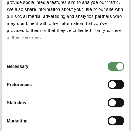
provide social media features and to analyse our traffic.
We also share information about your use of our site with
Especificações
our social media, advertising and analytics partners who
may combine it with other information that you’ve
provided to them or that they’ve collected from your use
Tipos de gás:
GN (Gás Natural), Oxigênio, Nitrogênio,
Hidrogênio, CO2, Argônio
of their services.
Conexões:
rosca, brasagem
Tipo:
NPT
We work with
5 third parties
who may receive and
Faixa de pressão:
41 bar (600 psi)
process your information.
Consent
Pressão de abertura:
140 mbar (2 psi)
Necessary
Selection
Faixa de temperatura:
-196˚C a +74˚C (-320˚F a
+165˚F)
Tamanhos e faixa:
1" a 1½"
Preferences
Séries:
séries 8500, 05412 e 05413
Normas:
TPED, EN1626
Statistics
*Materiais e especificações estão sujeitos a
generalização. Nossos profissionais experientes estão
prontos para ajudá-lo a encontrar o ajuste correto para
Marketing
sua aplicação.