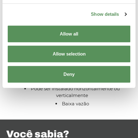
Show details
Allow all
Característicos
Allow selection
Discos de assento Kel-F substituíveis
Limpo para uso de oxigênio de acordo com CGA
Deny
G-4.1
Pode ser instalado horizontalmente ou
verticalmente
Baixa vazão
Você sabia?