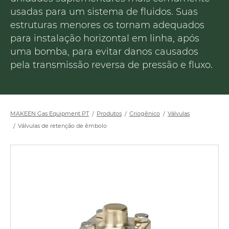
usadas para um sistema de fluidos. Suas
estruturas menores os tornam adequados
para instalação horizontal em linha, após
uma bomba, para evitar danos causados
pela transmissão reversa de pressão e fluxo.
MAKEEN Gas Equipment PT
Produtos
Criogênico
Válvulas
Válvulas de retenção de êmbolo