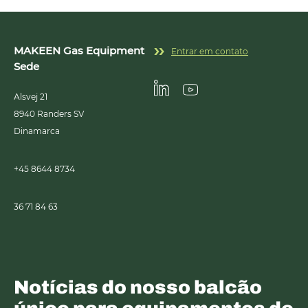
MAKEEN Gas Equipment
Entrar em contato
Sede
Alsvej 21
Linkedin
Youtube
8940
Randers SV
Dinamarca
+45 8644 8734
36 71 84 63
Notícias do nosso balcão