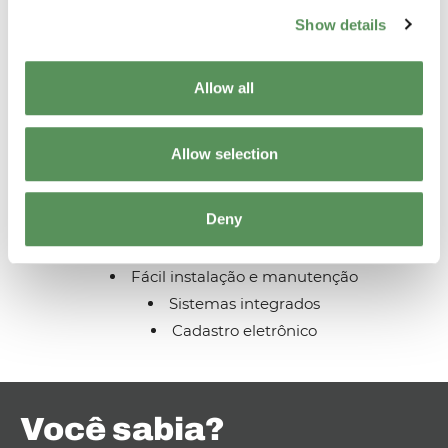
Show details
Allow all
Característicos
Allow selection
Baixa queda de pressão
Precisão sustentada e confiável
Deny
Ampla faixa de temperatura e viscosidade
Alta adaptabilidade
Fácil instalação e manutenção
Sistemas integrados
Cadastro eletrônico
Você sabia?