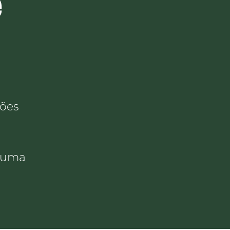
e
ções
e uma