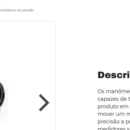
Medidores de pressão
Descri
Os manômet
capazes de 
produto em 
mover um mo
precisão a p
medidores 