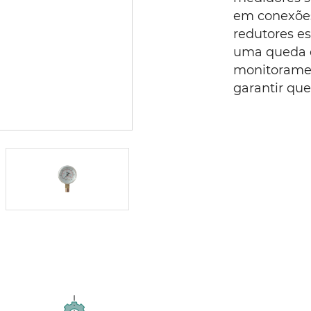
em conexões
redutores es
uma queda d
monitoramen
garantir que