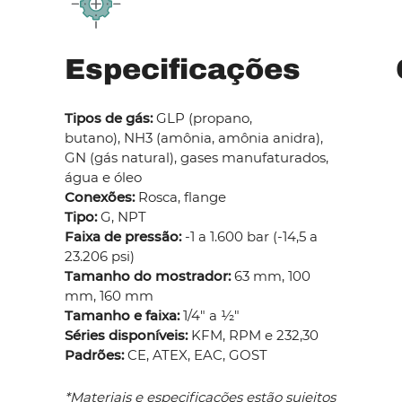
Especificações
Tipos de gás:
GLP (propano,
butano), NH3 (amônia, amônia anidra),
GN (gás natural), gases manufaturados,
água e óleo
Conexões:
Rosca, flange
Tipo:
G, NPT
Faixa de pressão:
-1 a 1.600 bar (-14,5 a
23.206 psi)
Tamanho do mostrador:
63 mm, 100
mm, 160 mm
Tamanho e faixa:
1/4" a ½"
Séries disponíveis:
KFM, RPM e 232,30
Padrões:
CE, ATEX, EAC, GOST
*Materiais e especificações estão sujeitos