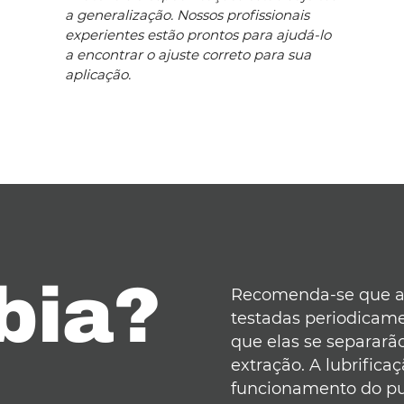
a generalização. Nossos profissionais
experientes estão prontos para ajudá-lo
a encontrar o ajuste correto para sua
aplicação.
bia?
Recomenda-se que as
testadas periodicam
que elas se separar
extração. A lubrifica
funcionamento do pul