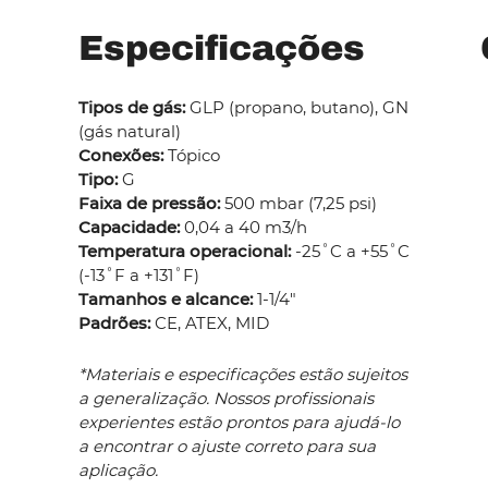
Especificações
Tipos de gás:
GLP (propano, butano), GN
(gás natural)
Conexões:
Tópico
Tipo:
G
Faixa de pressão:
500 mbar (7,25 psi)
Capacidade:
0,04 a 40 m3/h
Temperatura operacional:
-25˚C a +55˚C
(-13˚F a +131˚F)
Tamanhos e alcance:
1-1/4"
Padrões:
CE, ATEX, MID
*Materiais e especificações estão sujeitos
a generalização. Nossos profissionais
experientes estão prontos para ajudá-lo
a encontrar o ajuste correto para sua
aplicação.