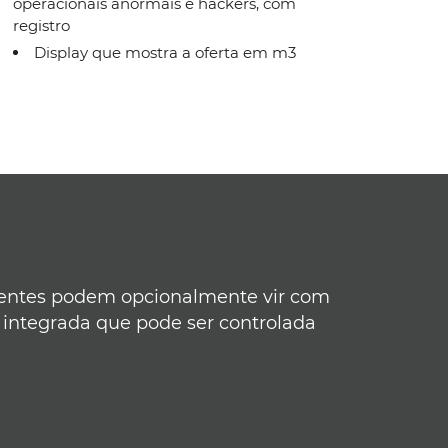
operacionais anormais e hackers, com
registro
Display que mostra a oferta em m3
gentes podem opcionalmente vir com
 integrada que pode ser controlada