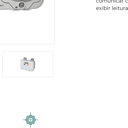
comunicar c
exibir leitu