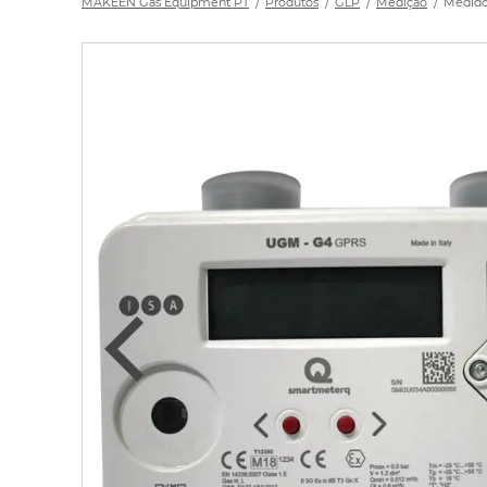
MAKEEN Gas Equipment PT
Produtos
GLP
Medição
Medido