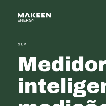
MAKEEN Gas Equipment 
GLP
Medido
intelige