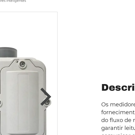
res inteligentes
Descri
Os medidore
forneciment
do fluxo de
garantir lei