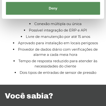
Conexão sem fio: GSM, SigFox, LoRa, SIM suporta
celular LTE CAT-M1 (América do Norte), LTE CAT-M1
Deny
com fallback 2G (Internacional)
Rastreamento NB-IoT ou GPS opcional
Conexão múltipla ou única
Possível integração de ERP e API
Livre de manutenção por até 15 anos
Aprovado para instalação em locais perigosos
Provedor de dados diário com verificações de
alarme a cada meia hora
Tempo de resposta reduzido para atender às
necessidades do cliente
Dois tipos de entradas de sensor de pressão
Você sabia?