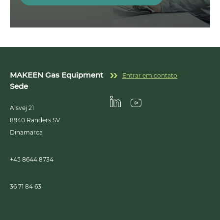
MAKEEN Gas Equipment
Entrar em contato
Sede
Alsvej 21
Linkedin
Youtube
8940
Randers SV
Dinamarca
+45 8644 8734
36 71 84 63