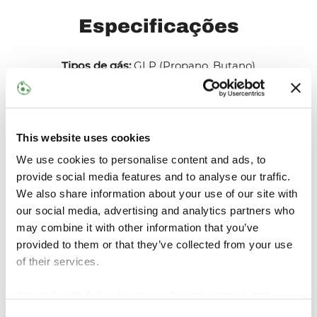
Especificações
Tipos de gás:
GLP (Propano, Butano)
Conexões do sensor:
NPT
Faixa de pressão:
Máx. 25 bar (362,5 psi)
Faixa de medição do sensor de pressão:
2,5 a 25 bar
(36 a 362,5 psi)
This website uses cookies
Precisão do sensor de pressão:
Discar:
±2,5% FSR
We use cookies to personalise content and ads, to
Saída de sinal:
±0,5% da leitura do mostrador
provide social media features and to analyse our traffic.
Faixa de temperatura do dispositivo:
-30˚C a +60˚C
We also share information about your use of our site with
(-22˚F a +140˚F)
our social media, advertising and analytics partners who
Temperatura de operação do sensor:
-20˚C a +60˚C
may combine it with other information that you’ve
(-4˚F a +140˚F)
provided to them or that they’ve collected from your use
Tamanhos e alcance:
1/4" (conexão do sensor)
of their services.
Séries disponíveis:
415, UTM, 460 "MANÔMETRO +
TRANSMISSOR"
We work with
5 third parties
who may receive and
Padrões:
listado pela UL, CE-ATEX, IECEx ATEX, Zona
process your information.
0, certificado intrinsecamente seguro C1/D1; Zona