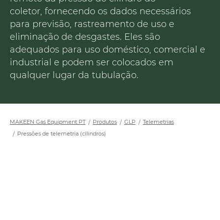
coletor, fornecendo os dados necessários
para previsão, rastreamento de uso e
eliminação de desgastes. Eles são
adequados para uso doméstico, comercial e
industrial e podem ser colocados em
qualquer lugar da tubulação.
MAKEEN Gas Equipment PT
Produtos
GLP
Telemetrias
Pressões de telemetria (cilindros)