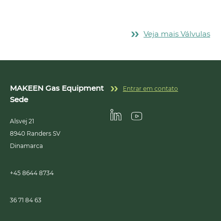
Veja mais Válvulas
MAKEEN Gas Equipment
Entrar em contato
Sede
Alsvej 21
Linkedin
Youtube
8940
Randers SV
Dinamarca
+45 8644 8734
36 71 84 63