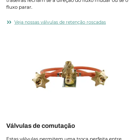
traseiras fecham se a direção do fluxo mudar ou se o
fluxo parar.
Veja nossas válvulas de retenção roscadas
Válvulas de comutação
Estas válvulas permitem uma troca perfeita entre