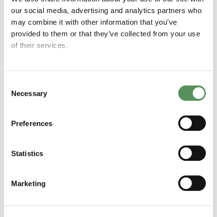
our social media, advertising and analytics partners who
may combine it with other information that you’ve
provided to them or that they’ve collected from your use
of their services.
Reguladores de linha de baixa pressão
We work with
5 third parties
who may receive and
process your information.
Consent
Os limites de tolerância de temperatura desses
Necessary
Selection
reguladores restringem seu uso apenas com vapores.
Eles são normalmente instalados diretamente após
um vaporizador em aplicações de GNL.
Preferences
Veja nossos reguladores de linha de baixa pressão
Statistics
Marketing