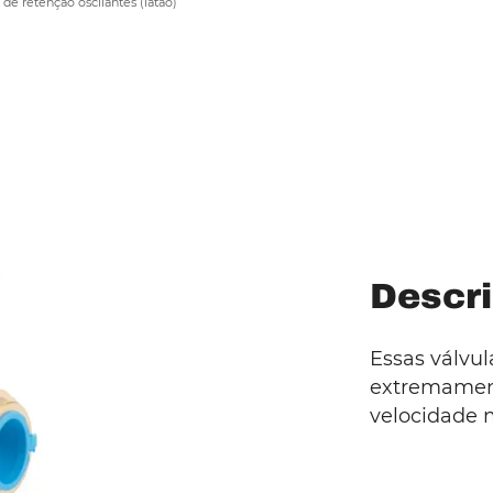
 de retenção oscilantes (latão)
Descri
Essas válvul
extremamen
velocidade m