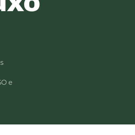
uxo
es
SO e