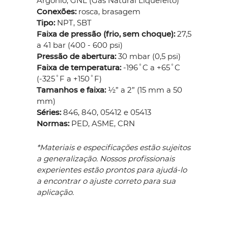
Argônio, GNL (Gás Natural Liquefeito)
Conexões:
rosca, brasagem
Tipo:
NPT, SBT
Faixa de pressão (frio, sem choque):
27,5
a 41 bar (400 - 600 psi)
Pressão de abertura:
30 mbar (0,5 psi)
Faixa de temperatura:
-196˚C a +65˚C
(-325˚F a +150˚F)
Tamanhos e faixa:
½” a 2” (15 mm a 50
mm)
Séries:
846, 840, 05412 e 05413
Normas:
PED, ASME, CRN
*Materiais e especificações estão sujeitos
a generalização. Nossos profissionais
experientes estão prontos para ajudá-lo
a encontrar o ajuste correto para sua
aplicação.