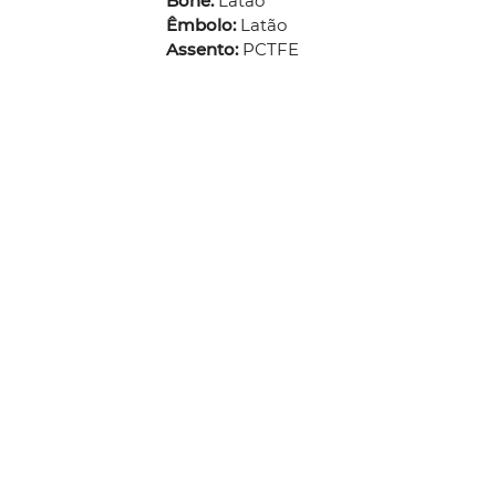
Boné:
Latão
Êmbolo:
Latão
Assento:
PCTFE