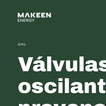
MAKEEN Gas Equipment 
GNL
Válvula
oscilan