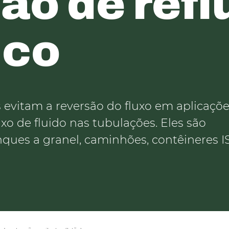
ão de refl
ico
s evitam a reversão do fluxo em aplicaçõ
uxo de fluido nas tubulações. Eles são
nques a granel, caminhões, contêineres I