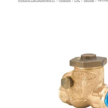
MAKEEN Gas Equipment PT
Produtos
GNL
Válvulas
Válvulas