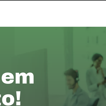
 em
o!