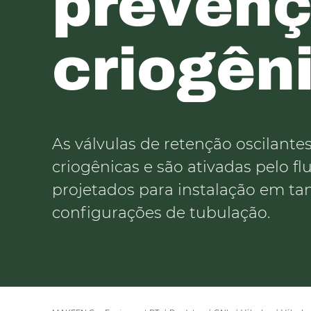
prevenç
criogên
As válvulas de retenção oscilante
criogênicas e são ativadas pelo fl
projetados para instalação em ta
configurações de tubulação.