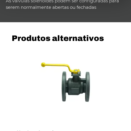
As válvulas solenóides podem ser configuradas para
serem normalmente abertas ou fechadas
Produtos alternativos