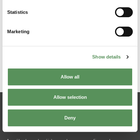
Adequado para ciclismo de alto desempenho
Não é necessária diferença de pressão
Statistics
Vedação em material confiável e resistente
Disponibilidade de peças de reposição a longo
Marketing
prazo
Vem com um feedback de sinal
Indicadores visuais com luzes LED
Show details
Disponível em latão, alumínio, corpo em aço e
aço inoxidável
Aprovado para todas as condições climáticas
Allow all
Allow selection
Você sabia?
Deny
As válvulas vêm com atuadores de abertura lenta e
fechamento rápido