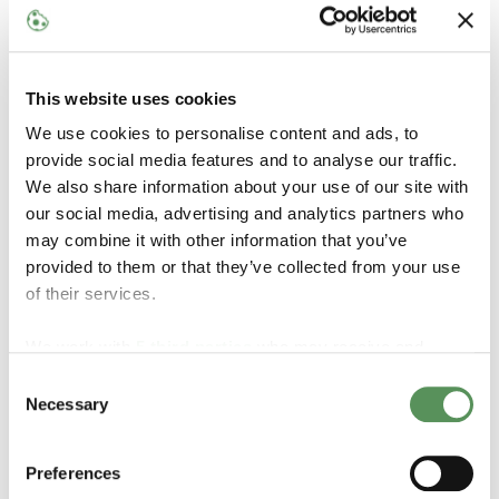
*Materiais e especificações estão sujeitos a
generalização. Nossos profissionais experientes estão
prontos para ajudá-lo a encontrar o ajuste correto para
This website uses cookies
sua aplicação.
We use cookies to personalise content and ads, to
provide social media features and to analyse our traffic.
We also share information about your use of our site with
our social media, advertising and analytics partners who
may combine it with other information that you’ve
provided to them or that they’ve collected from your use
Característicos
of their services.
We work with
5 third parties
who may receive and
Taxa de gás inicial ajustável para abertura
process your information.
Consent
rápida/lenta
Necessary
Selection
Opção para vazão restrita
Design de válvula robusto e compacto para
Preferences
operação de longo prazo