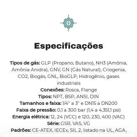
Especificações
Tipos de gás:
GLP (Propano, Butano), NH3 (Amônia,
Amônia Anidra), GNV, GN (Gás Natural), Criogenia,
CO2, Biogás, GNL, BioGLP, Hidrogênio, gases
industriais
Conexões:
Rosca, Flange
Tipos:
NPT, BSP, ANSI, DIN
Tamanhos e faixa:
1/4" a 3" e DN15 a DN200
Faixa de pressão:
0,1 a 300 bar (1,4 a 4.351,1 psi)
Energia elétrica:
12, 24 (VCC) e 120, 230, 400 (VAC)
Série:
GSR, VAS, VG
Padrões:
CE-ATEX, IECEx, SIL 2, listado na UL, AGA,
EAC, CSA