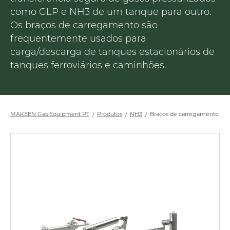
como GLP e NH3 de um tanque para outro.
Os braços de carregamento são
frequentemente usados para
carga/descarga de tanques estacionários de
tanques ferroviários e caminhões.
MAKEEN Gas Equipment PT
Produtos
NH3
Braços de carregamento