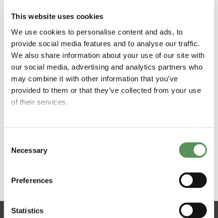
sua aplicação.
This website uses cookies
We use cookies to personalise content and ads, to
provide social media features and to analyse our traffic.
We also share information about your use of our site with
our social media, advertising and analytics partners who
Característicos
may combine it with other information that you’ve
provided to them or that they’ve collected from your use
of their services.
Layout à direita
We work with
5 third parties
who may receive and
Lança e tubo secundário
process your information.
Juntas giratórias duplas (F-50)
Consent
Necessary
Pistão de mola comprimida para equilibrar o
Selection
sistema
Válvula de liberação de emergência (ERC)
Preferences
Statistics