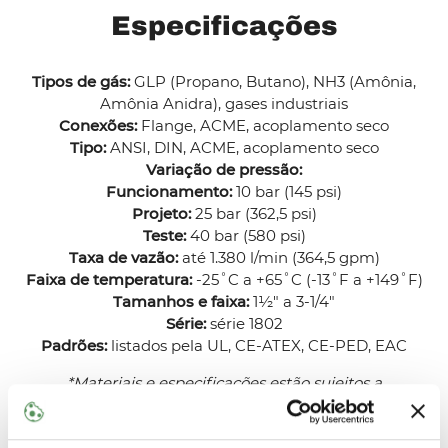
Especificações
Tipos de gás:
GLP (Propano, Butano), NH3 (Amônia,
Amônia Anidra), gases industriais
Conexões:
Flange, ACME, acoplamento seco
Tipo:
ANSI, DIN, ACME, acoplamento seco
Variação de pressão:
Funcionamento:
10 bar (145 psi)
Projeto:
25 bar (362,5 psi)
Teste:
40 bar (580 psi)
Taxa de vazão:
até 1.380 l/min (364,5 gpm)
Faixa de temperatura:
-25˚C a +65˚C (-13˚F a +149˚F)
Tamanhos e faixa:
1½" a 3-1/4"
Série:
série 1802
Padrões:
listados pela UL, CE-ATEX, CE-PED, EAC
*Materiais e especificações estão sujeitos a
generalização. Nossos profissionais experientes estão
prontos para ajudá-lo a encontrar o ajuste correto para