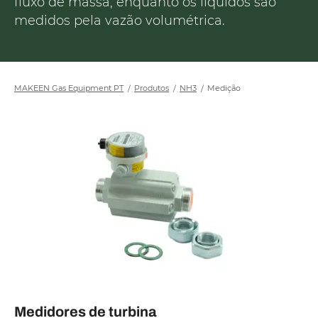
fluxo de massa, enquanto os líquidos são
medidos pela vazão volumétrica.
MAKEEN Gas Equipment PT
Produtos
NH3
Medição
Medidores de turbina