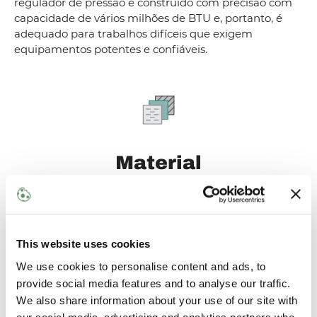
regulador de pressão é construído com precisão com
capacidade de vários milhões de BTU e, portanto, é
adequado para trabalhos difíceis que exigem
equipamentos potentes e confiáveis.
Material
Corpo:
Alumínio forjado
Capô:
Alumínio fundido
Mola:
Aço
This website uses cookies
Disco do assento:
Borracha resiliente
Diafragmas:
tecido integrado e borracha resiliente
We use cookies to personalise content and ads, to
provide social media features and to analyse our traffic.
We also share information about your use of our site with