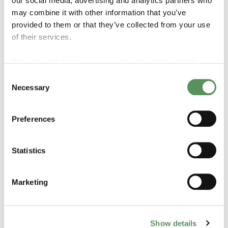
our social media, advertising and analytics partners who
may combine it with other information that you’ve
provided to them or that they’ve collected from your use
of their services.
Specifications
We work with
5 third parties
who may receive and
Gas types:
NH3 (Ammonia, Anhydrous ammonia)
process your information.
Consent
Connections:
FNPT
Necessary
Selection
Pressure range:
0.21 to 8.6 bar (3 to 125 psi)
Capacity:
4,500 CFH to 8,900 CFH (127 to 253 SCMH)
Sizes and range:
1/2" to 3/4"
Preferences
Series:
AA1580V series, 64 series and 627 series
Standards:
UL-listed
Statistics
*
Materials and specifications are subject to
generalisation. Our experienced people are ready to
help you find the correct fit for your application.
Marketing
Show details