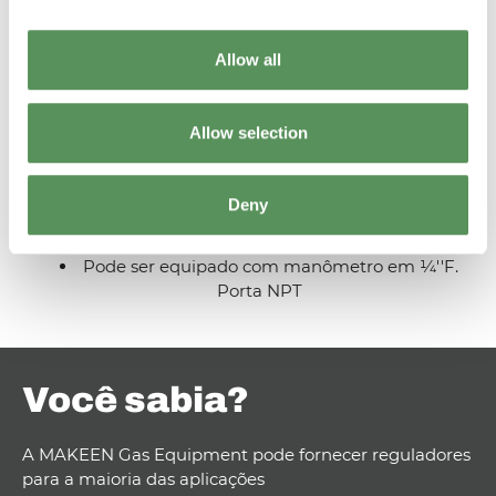
Allow all
Característicos
Allow selection
Alta capacidade e resistência ao congelamento
devido ao bocal grande e ao fluxo direto
Deny
Vibração reduzida do O-ring de amortecimento
Adequado para serviços com líquidos e vapor
Pode ser equipado com manômetro em ¼''F.
Porta NPT
Você sabia?
A MAKEEN Gas Equipment pode fornecer reguladores
para a maioria das aplicações