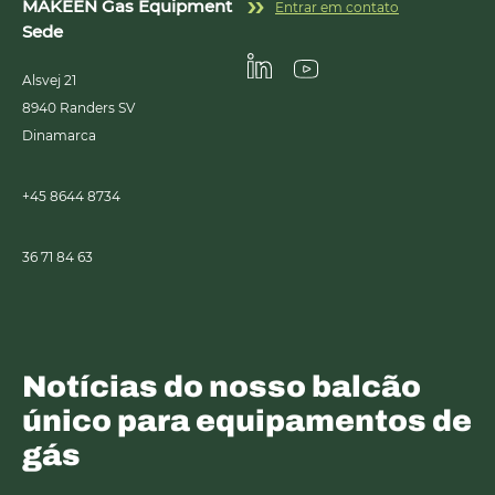
MAKEEN Gas Equipment
Entrar em contato
Sede
Alsvej 21
Linkedin
Youtube
8940
Randers SV
Dinamarca
+45 8644 8734
36 71 84 63
Notícias do nosso balcão
único para equipamentos de
gás