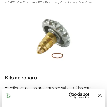
MAKEEN Gas Equipment PT
Produtos
Criogênico
Acessórios
Kits de reparo
As válvulas gastas precisam ser substituídas para
garantir um desempenho seguro e adequado que
atenda aos padrões de serviço. Oferecemos inúmeras
variedades de opções de kits para atender à maioria