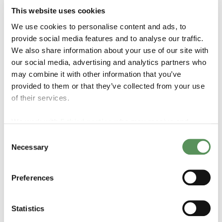
das necessidades.
This website uses cookies
We use cookies to personalise content and ads, to
Veja nossos kits de reparo
provide social media features and to analyse our traffic.
We also share information about your use of our site with
our social media, advertising and analytics partners who
may combine it with other information that you’ve
provided to them or that they’ve collected from your use
of their services.
We work with
5 third parties
who may receive and
process your information.
Consent
Necessary
Selection
Preferences
Niples e curvas
Statistics
Conectores e juntas simples e resistentes à corrosão