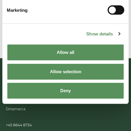
para aplicações criogênicas. A fundição de latão
proporciona uma elasticidade do material que resulta
Marketing
em uma vedação hermética quando instalada.
Veja nossos Niples e curvas
Show details
Allow all
Allow selection
MAKEEN Gas Equipment
Entrar em contato
Sede
Deny
Alsvej 21
Linkedin
Youtube
8940
Randers SV
Dinamarca
+45 8644 8734