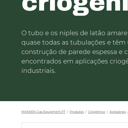
criogên
O tubo e os niples de latão amar
quase todas as tubulações e têm
construção de parede espessa e 
encontrados em aplicações criogê
industriais.
MAKEEN Gas Equipment PT
Produtos
Criogênico
Acessórios