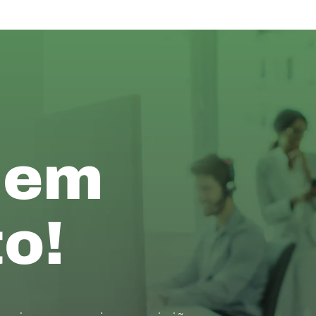
 em
o!