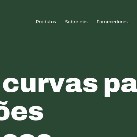
Sede
Produtos
Sobre nós
Fornecedores
 curvas p
ões