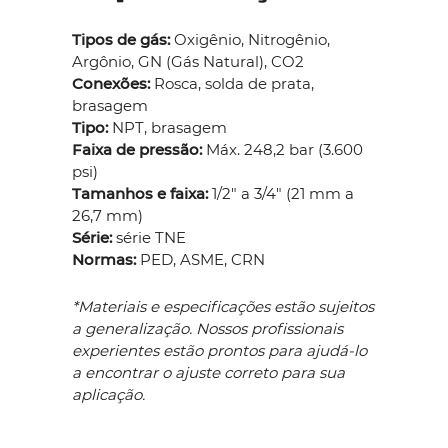
Tipos de gás:
Oxigênio, Nitrogênio,
Argônio, GN (Gás Natural), CO2
Conexões:
Rosca, solda de prata,
brasagem
Tipo:
NPT, brasagem
Faixa de pressão:
Máx. 248,2 bar (3.600
psi)
Tamanhos e faixa:
1/2" a 3/4" (21 mm a
26,7 mm)
Série:
série TNE
Normas:
PED, ASME, CRN
*Materiais e especificações estão sujeitos
a generalização. Nossos profissionais
experientes estão prontos para ajudá-lo
a encontrar o ajuste correto para sua
aplicação.