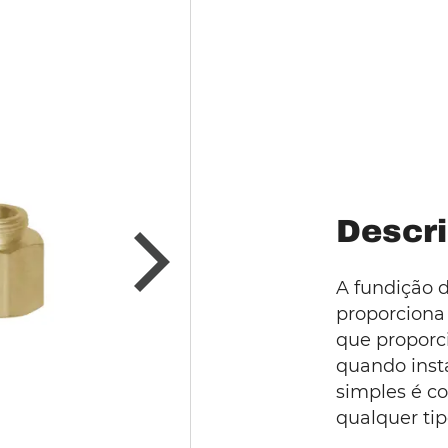
Descri
A fundição d
proporciona
que proporc
quando inst
simples é c
qualquer tip