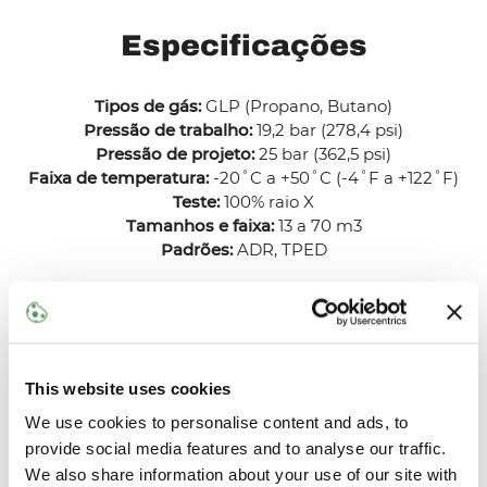
Especificações
Tipos de gás:
GLP (Propano, Butano)
Pressão de trabalho:
19,2 bar (278,4 psi)
Pressão de projeto:
25 bar (362,5 psi)
Faixa de temperatura:
-20˚C a +50˚C (-4˚F a +122˚F)
Teste:
100% raio X
Tamanhos e faixa:
13 a 70 m3
Padrões:
ADR, TPED
*Materiais e especificações estão sujeitos a
generalização. Nossos profissionais experientes estão
prontos para ajudá-lo a encontrar o ajuste correto para
sua aplicação.
This website uses cookies
We use cookies to personalise content and ads, to
provide social media features and to analyse our traffic.
We also share information about your use of our site with