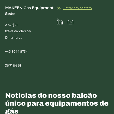
MAKEEN Gas Equipment
Entrar em contato
Sede
Alsvej 21
Linkedin
Youtube
8940
Randers SV
Dinamarca
+45 8644 8734
36 71 84 63
Notícias do nosso balcão
único para equipamentos de
gás