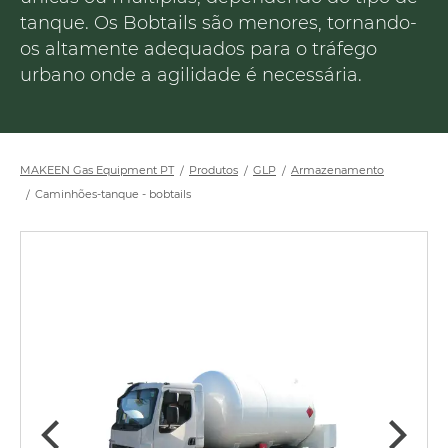
tanque. Os Bobtails são menores, tornando-
os altamente adequados para o tráfego
urbano onde a agilidade é necessária.
MAKEEN Gas Equipment PT
Produtos
GLP
Armazenamento
Caminhões-tanque - bobtails