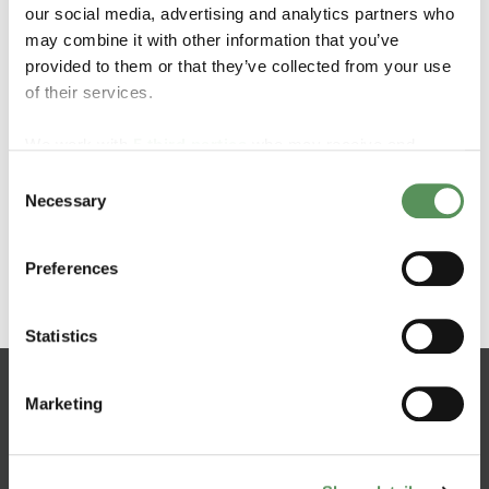
our social media, advertising and analytics partners who
may combine it with other information that you’ve
Característicos
provided to them or that they’ve collected from your use
of their services.
Bobtail ou semirreboque com múltiplas
We work with
5 third parties
who may receive and
configurações de eixo
process your information.
Consent
Capacidade de autolimpeza com tratamento
Necessary
nanotecnológico
Selection
Superfície resistente à abrasão
Entrega montada traseira ou lateral
Preferences
Monitoramento GPS opcional
Statistics
Você sabia?
Marketing
A MAKEEN Gas Equipment pode fornecer todos os
equipamentos para caminhões-tanque/bobtail e