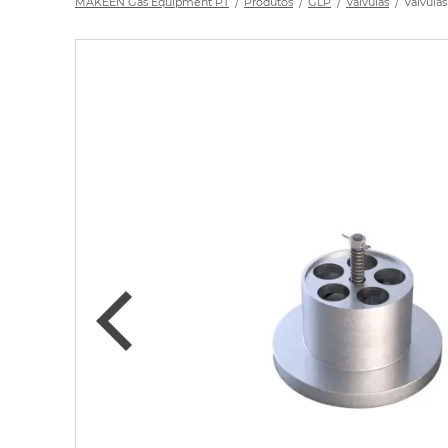
MAKEEN Gas Equipment PT
Produtos
GLP
Válvulas
Válvulas