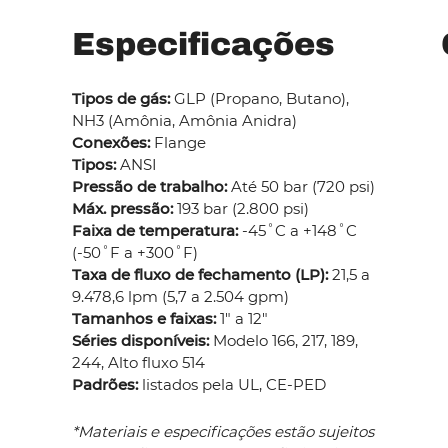
Especificações
Tipos de gás:
GLP (Propano, Butano),
NH3 (Amônia, Amônia Anidra)
Conexões:
Flange
Tipos:
ANSI
Pressão de trabalho:
Até 50 bar (720 psi)
Máx. pressão:
193 bar (2.800 psi)
Faixa de temperatura:
-45˚C a +148˚C
(-50˚F a +300˚F)
Taxa de fluxo de fechamento (LP):
21,5 a
9.478,6 lpm (5,7 a 2.504 gpm)
Tamanhos e faixas:
1" a 12"
Séries disponíveis:
Modelo 166, 217, 189,
244, Alto fluxo 514
Padrões:
listados pela UL, CE-PED
*Materiais e especificações estão sujeitos