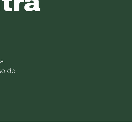
tra
ça
so de