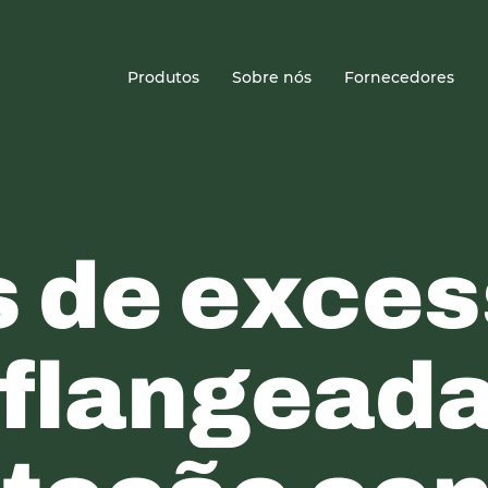
Sede
Produtos
Sobre nós
Fornecedores
s de exce
 flangead