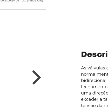
 de excesso de fluxo (flangeadas)
Descri
As válvulas 
normalmente
bidireciona
fechamento
uma direção.
exceder a ta
tensão da mo