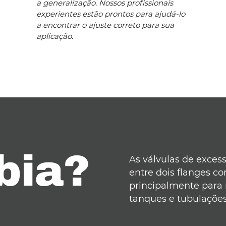
a generalização. Nossos profissionais
experientes estão prontos para ajudá-lo
a encontrar o ajuste correto para sua
aplicação.
bia?
As válvulas de excess
entre dois flanges co
principalmente para 
tanques e tubulaçõe