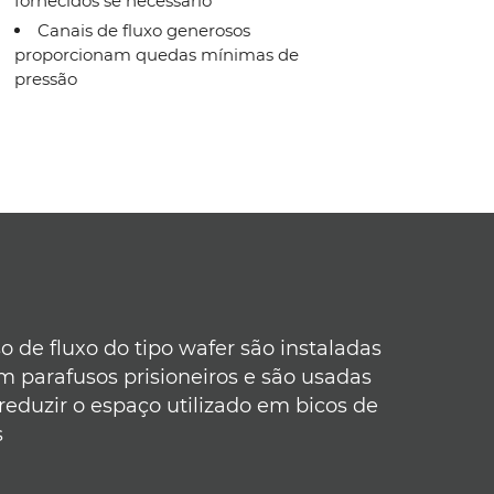
fornecidos se necessário
Canais de fluxo generosos
proporcionam quedas mínimas de
pressão
o de fluxo do tipo wafer são instaladas
m parafusos prisioneiros e são usadas
reduzir o espaço utilizado em bicos de
s