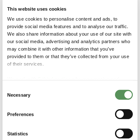
saudável.
This website uses cookies
We use cookies to personalise content and ads, to
Veja nossos filtros de gás
provide social media features and to analyse our traffic.
We also share information about your use of our site with
our social media, advertising and analytics partners who
may combine it with other information that you’ve
provided to them or that they’ve collected from your use
of their services.
We work with
5 third parties
who may receive and
process your information.
Consent
Necessary
Selection
Preferences
Indicadores de fluxo
Statistics
Um equipamento importante que permite aos