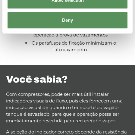
Allow selection
Altas taxas de fluxo com baixa queda de pressão
Saliência conectada F-NPT de 1/4" na parte
superior do corpo
Deny
Vedação de vidro com anel de vedação para
operação à prova de vazamentos
Os parafusos de fixação minimizam o
afrouxamento
Você sabia?
Com compressores, pode ser mais útil instalar
indicadores visuais de fluxo, pois eles fornecem uma
indicação visual de quando o transporte ou vagão-
tanque é esvaziado, para que a operação possa ser
imediatamente revertida para recuperar o vapor.
A seleção do indicador correto depende da resistência