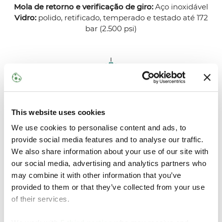
Mola de retorno e verificação de giro:
Aço inoxidável
Vidro:
polido, retificado, temperado e testado até 172
bar (2.500 psi)
Especificações
This website uses cookies
We use cookies to personalise content and ads, to
Tipos de gás:
GLP (Propano, Butano), NH3 (Amônia,
provide social media features and to analyse our traffic.
Amônia Anidra)
We also share information about your use of our site with
Conexões:
Flange, rosca, solda
our social media, advertising and analytics partners who
Tipo:
NPT, ANSI, DIN, topo, soquete
may combine it with other information that you’ve
Faixa de pressão:
Até 25 bar (362 psi)
provided to them or that they’ve collected from your use
Tamanhos e faixas:
DN 15 a DN 100, ½" a 4"
of their services.
Séries disponíveis:
A7794, A7796, A7624, A7616, modelo
6286 e EFG