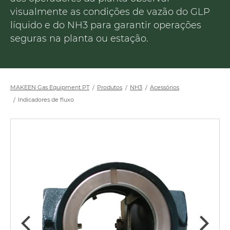
visualmente as condições de vazão do GLP
líquido e do NH3 para garantir operações
seguras na planta ou estação.
MAKEEN Gas Equipment PT
Produtos
NH3
Acessórios
Indicadores de fluxo