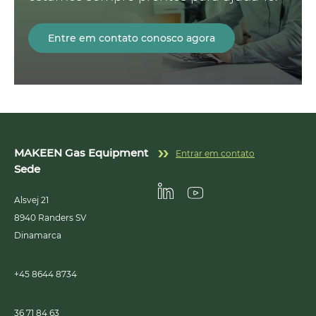
Entre em contato conosco agora
MAKEEN Gas Equipment
Entrar em contato
Sede
Alsvej 21
Linkedin
Youtube
8940
Randers SV
Dinamarca
+45 8644 8734
36 71 84 63